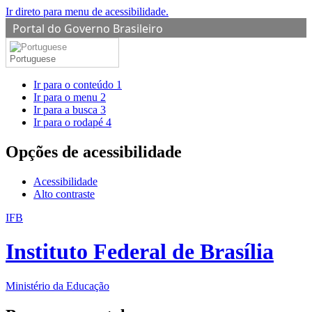
Ir direto para menu de acessibilidade.
Portal do Governo Brasileiro
Portuguese
Ir para o conteúdo
1
Ir para o menu
2
Ir para a busca
3
Ir para o rodapé
4
Opções de acessibilidade
Acessibilidade
Alto contraste
IFB
Instituto Federal de Brasília
Ministério da Educação