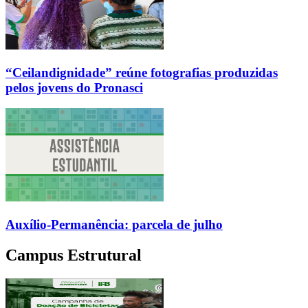
“Ceilandignidade” reúne fotografias produzidas
pelos jovens do Pronasci
Auxílio-Permanência: parcela de julho
Campus Estrutural