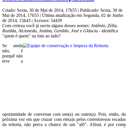
Criado: Sexta, 30 de Mai de 2014, 17h55
|
Publicado: Sexta, 30 de
Mai de 2014, 17h55
|
Última atualização em Segunda, 02 de Junho
de 2014, 15h43
|
Acessos: 54439
Com certeza você já ouviu alguns desses nomes:
Antônio
,
Zélia
,
Rozilda
,
Alcioneda
,
Justina
,
Genildo
,
José
e
Gláu
cia -
identifica
"quem é quem" na foto ao lado?
Se ainda
não, é
porquê não
teve a
oportunidade de conversar com um(a) ou outro(a). Pois, então, da
próxima vez em que cruzar com ele(a)s pelos corredoresou escadas
da reitoria, não perca a chance de um "alô". Afinal, é por conta