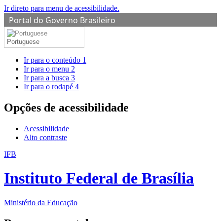
Ir direto para menu de acessibilidade.
Portal do Governo Brasileiro
Portuguese
Ir para o conteúdo
1
Ir para o menu
2
Ir para a busca
3
Ir para o rodapé
4
Opções de acessibilidade
Acessibilidade
Alto contraste
IFB
Instituto Federal de Brasília
Ministério da Educação