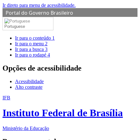
Ir direto para menu de acessibilidade.
Portal do Governo Brasileiro
Portuguese
Ir para o conteúdo
1
Ir para o menu
2
Ir para a busca
3
Ir para o rodapé
4
Opções de acessibilidade
Acessibilidade
Alto contraste
IFB
Instituto Federal de Brasília
Ministério da Educação