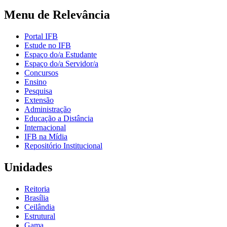
Menu de Relevância
Portal IFB
Estude no IFB
Espaço do/a Estudante
Espaço do/a Servidor/a
Concursos
Ensino
Pesquisa
Extensão
Administração
Educação a Distância
Internacional
IFB na Mídia
Repositório Institucional
Unidades
Reitoria
Brasília
Ceilândia
Estrutural
Gama