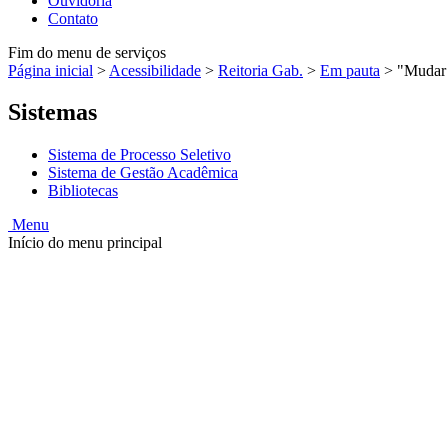
Ouvidoria
Contato
Fim do menu de serviços
Página inicial
>
Acessibilidade
>
Reitoria Gab.
>
Em pauta
>
"Mudar 
Sistemas
Sistema de Processo Seletivo
Sistema de Gestão Acadêmica
Bibliotecas
Menu
Início do menu principal