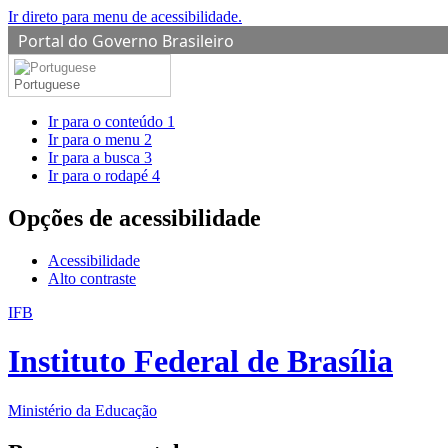
Ir direto para menu de acessibilidade.
Portal do Governo Brasileiro
Portuguese
Ir para o conteúdo
1
Ir para o menu
2
Ir para a busca
3
Ir para o rodapé
4
Opções de acessibilidade
Acessibilidade
Alto contraste
IFB
Instituto Federal de Brasília
Ministério da Educação