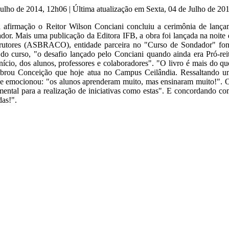
 Julho de 2014, 12h06
|
Última atualização em Sexta, 04 de Julho de 2
 afirmação o Reitor Wilson Conciani concluiu a cerimônia de lanç
or. Mais uma publicação da Editora IFB, a obra foi lançada na noite d
rutores (ASBRACO), entidade parceira no "Curso de Sondador" fonte
 do curso, "o desafio lançado pelo Conciani quando ainda era Pró-rei
nício, dos alunos, professores e colaboradores". "O livro é mais do 
brou Conceição que hoje atua no Campus Ceilândia. Ressaltando um
e emocionou: "os alunos aprenderam muito, mas ensinaram muito!". O r
ental para a realização de iniciativas como estas". E concordando com
as!".