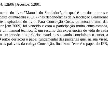
014, 12h06
|
Acessos: 52801
amento do livro "Manual do Sondador", do qual é um dos autores e
esta quinta-feira (03/07) nas dependências da Associação Brasiliense
 inspiradora do livro. Para Conceição Costa, co-autora e uma das
tor [em 2009] foi vencido e com a participação muito entusiasmada,
que um manual técnico. É um resumo das experiências de vida de cada
a expressão dos próprios estudantes quando concluíram o curso, a
eitor destacou o papel fundamental das parcerias que, na sua visão,
 as palavras da colega Conceição, finalizou: "este é o papel do IFB,