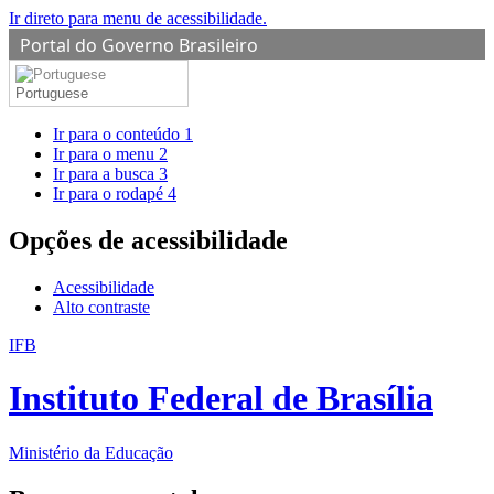
Ir direto para menu de acessibilidade.
Portal do Governo Brasileiro
Portuguese
Ir para o conteúdo
1
Ir para o menu
2
Ir para a busca
3
Ir para o rodapé
4
Opções de acessibilidade
Acessibilidade
Alto contraste
IFB
Instituto Federal de Brasília
Ministério da Educação