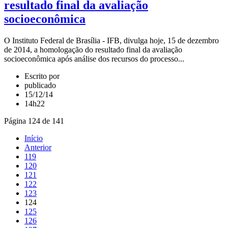
resultado final da avaliação
socioeconômica
O Instituto Federal de Brasília - IFB, divulga hoje, 15 de dezembro
de 2014, a homologação do resultado final da avaliação
socioeconômica após análise dos recursos do processo...
Escrito por
publicado
15/12/14
14h22
Página 124 de 141
Início
Anterior
119
120
121
122
123
124
125
126