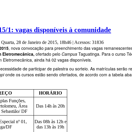
15/1: vagas disponíveis à comunidade
 Quarta, 28 de Janeiro de 2015, 18h46
|
Acessos: 31836
 2015
, nova convocação para preenchimento das
vagas remanescente
 Eletromecânica,
ofertado pelo
Campus
Taguatinga. Para o curso Té
m Eletromecânica, ainda há 02 vagas disponíveis.
ecessidade de participar de palestra ou sorteio. As matrículas serão
mpi
onde os cursos estão sendo ofertados
,
de acordo com a tabela abai
REÇO
HORÁRIO
iplas Funções,
rtolomeu, Área
Das 14h às 20h
o Sebastião/ DF
special nº 01,
Das 08h às 12h e
nga/DF
das 13h às 19h