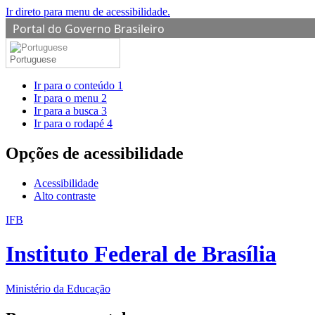
Ir direto para menu de acessibilidade.
Portal do Governo Brasileiro
Portuguese
Ir para o conteúdo
1
Ir para o menu
2
Ir para a busca
3
Ir para o rodapé
4
Opções de acessibilidade
Acessibilidade
Alto contraste
IFB
Instituto Federal de Brasília
Ministério da Educação