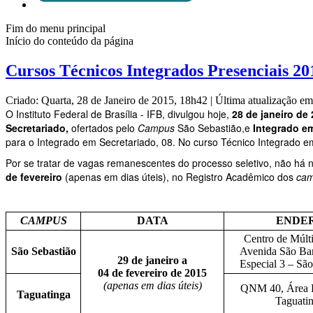
Fim do menu principal
Início do conteúdo da página
Cursos Técnicos Integrados Presenciais 20
Criado: Quarta, 28 de Janeiro de 2015, 18h42
|
Última atualização em
O Instituto Federal de Brasília - IFB, divulgou hoje,
28 de janeiro de
Secretariado,
ofertados pelo
Campus
São Sebastião,
e
Integrado em
para o Integrado em Secretariado, 08. No curso Técnico Integrado e
Por se tratar de vagas remanescentes do processo seletivo, não há n
de fevereiro
(apenas em dias úteis), no Registro Acadêmico dos
ca
CAMPUS
DATA
ENDE
Centro de Múlt
São Sebastião
Avenida São Ba
29 de janeiro a
Especial 3 – Sã
04 de fevereiro de 2015
(apenas em dias úteis)
QNM 40, Área E
Taguatinga
Taguati