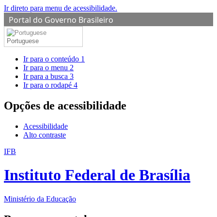
Ir direto para menu de acessibilidade.
Portal do Governo Brasileiro
Portuguese
Ir para o conteúdo
1
Ir para o menu
2
Ir para a busca
3
Ir para o rodapé
4
Opções de acessibilidade
Acessibilidade
Alto contraste
IFB
Instituto Federal de Brasília
Ministério da Educação