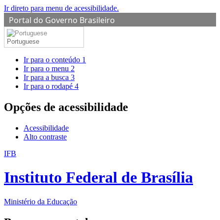
Ir direto para menu de acessibilidade.
Portal do Governo Brasileiro
Portuguese
Ir para o conteúdo
1
Ir para o menu
2
Ir para a busca
3
Ir para o rodapé
4
Opções de acessibilidade
Acessibilidade
Alto contraste
IFB
Instituto Federal de Brasília
Ministério da Educação