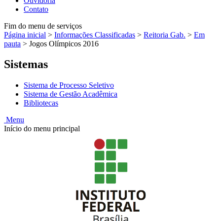
Ouvidoria
Contato
Fim do menu de serviços
Página inicial
>
Informações Classificadas
>
Reitoria Gab.
>
Em
pauta
>
Jogos Olímpicos 2016
Sistemas
Sistema de Processo Seletivo
Sistema de Gestão Acadêmica
Bibliotecas
Menu
Início do menu principal