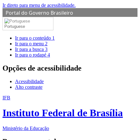
Ir direto para menu de acessibilidade.
Portal do Governo Brasileiro
Portuguese
Ir para o conteúdo
1
Ir para o menu
2
Ir para a busca
3
Ir para o rodapé
4
Opções de acessibilidade
Acessibilidade
Alto contraste
IFB
Instituto Federal de Brasília
Ministério da Educação