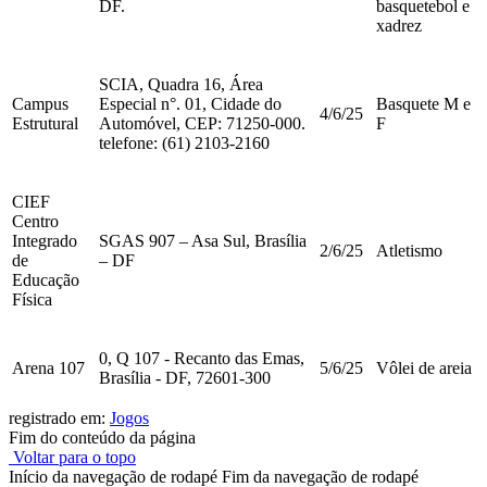
DF.
basquetebol e
xadrez
SCIA, Quadra 16, Área
Campus
Especial n°. 01, Cidade do
Basquete M e
4/6/25
Estrutural
Automóvel, CEP: 71250-000.
F
telefone: (61) 2103-2160
CIEF
Centro
Integrado
SGAS 907 – Asa Sul, Brasília
2/6/25
Atletismo
de
– DF
Educação
Física
0, Q 107 - Recanto das Emas,
Arena 107
5/6/25
Vôlei de areia
Brasília - DF, 72601-300
registrado em:
Jogos
Fim do conteúdo da página
Voltar para o topo
Início da navegação de rodapé
Fim da navegação de rodapé