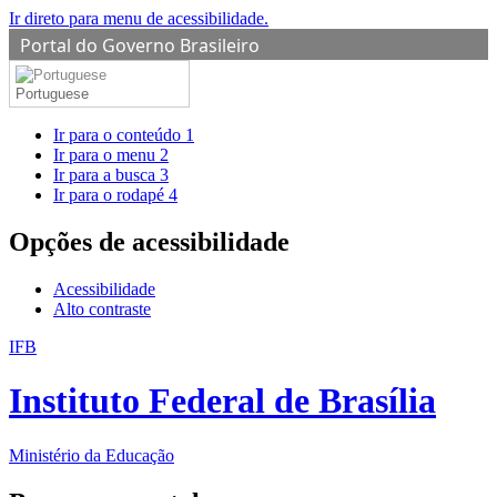
Ir direto para menu de acessibilidade.
Portal do Governo Brasileiro
Portuguese
Ir para o conteúdo
1
Ir para o menu
2
Ir para a busca
3
Ir para o rodapé
4
Opções de acessibilidade
Acessibilidade
Alto contraste
IFB
Instituto Federal de Brasília
Ministério da Educação