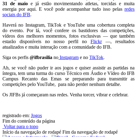
31 de maio
e já estão movimentando atletas, torcidas e muita
energia por aqui. E você pode acompanhar tudo isso pelas
redes
sociais do IFB
.
Haverá no Instagram, TikTok e YouTube uma cobertura completa
do evento. Por lá, você confere os bastidores das competições,
vídeos dos melhores momentos, fotos exclusivas — que também
estarão disponíveis no nosso perfil no
Flickr
—, resultados
atualizados e muita interação com a comunidade do IFB.
Siga os perfis
@ifbrasilia
no
Instagram
e no
TikTok
.
Ah, se você não puder ir aos jogos e quiser assistir as partidas na
íntegra, tem uma turma do curso Técnico em Áudio e Vídeo do IFB
Campus Recanto das Emas se preparando para transmitir as
competições pelo YouTube,
para não perder nenhum detalhe.
Os JIFBs já começaram nas redes. Venha torcer, vibrar e celebrar.
registrado em:
Jogos
Fim do conteúdo da página
Voltar para o topo
Início da navegação de rodapé
Fim da navegação de rodapé