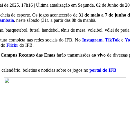
Mai de 2025, 17h16
|
Última atualização em Segunda, 02 de Junho de 2
heia de esporte. Os jogos acontecerão de
31 de maio a 7 de junho 
ambaia
, neste sábado (31), a partir das 8h da manhã.
o, basquetebol, futsal, handebol, tênis de mesa, voleibol, vôlei de prai
ertura completa nas redes sociais do IFB. No
Instagram
,
TikTok
e
Yo
l do
Flickr
do IFB.
Campus Recanto das Emas
farão transmissões
ao vivo
de diversas p
alendário, boletins e notícias sobre os jogos no
portal do IFB
.