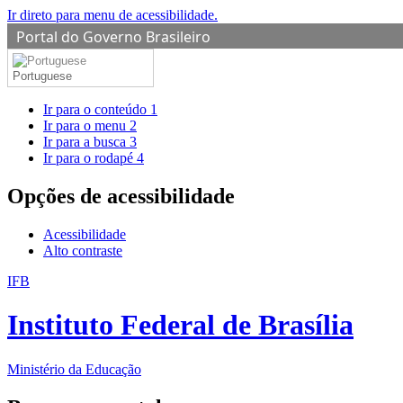
Ir direto para menu de acessibilidade.
Portal do Governo Brasileiro
Portuguese
Ir para o conteúdo
1
Ir para o menu
2
Ir para a busca
3
Ir para o rodapé
4
Opções de acessibilidade
Acessibilidade
Alto contraste
IFB
Instituto Federal de Brasília
Ministério da Educação