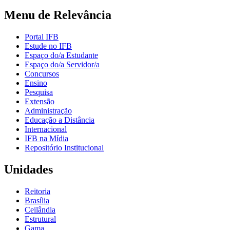
Menu de Relevância
Portal IFB
Estude no IFB
Espaço do/a Estudante
Espaço do/a Servidor/a
Concursos
Ensino
Pesquisa
Extensão
Administração
Educação a Distância
Internacional
IFB na Mídia
Repositório Institucional
Unidades
Reitoria
Brasília
Ceilândia
Estrutural
Gama