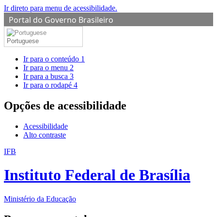
Ir direto para menu de acessibilidade.
Portal do Governo Brasileiro
Portuguese
Ir para o conteúdo
1
Ir para o menu
2
Ir para a busca
3
Ir para o rodapé
4
Opções de acessibilidade
Acessibilidade
Alto contraste
IFB
Instituto Federal de Brasília
Ministério da Educação