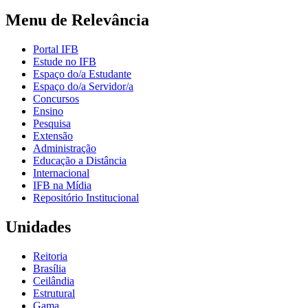
Menu de Relevância
Portal IFB
Estude no IFB
Espaço do/a Estudante
Espaço do/a Servidor/a
Concursos
Ensino
Pesquisa
Extensão
Administração
Educação a Distância
Internacional
IFB na Mídia
Repositório Institucional
Unidades
Reitoria
Brasília
Ceilândia
Estrutural
Gama