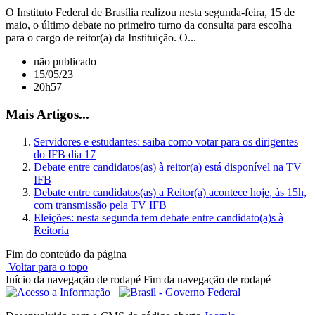
O Instituto Federal de Brasília realizou nesta segunda-feira, 15 de
maio, o último debate no primeiro turno da consulta para escolha
para o cargo de reitor(a) da Instituição. O...
não publicado
15/05/23
20h57
Mais Artigos...
Servidores e estudantes: saiba como votar para os dirigentes
do IFB dia 17
Debate entre candidatos(as) à reitor(a) está disponível na TV
IFB
Debate entre candidatos(as) a Reitor(a) acontece hoje, às 15h,
com transmissão pela TV IFB
Eleições: nesta segunda tem debate entre candidato(a)s à
Reitoria
Fim do conteúdo da página
Voltar para o topo
Início da navegação de rodapé
Fim da navegação de rodapé