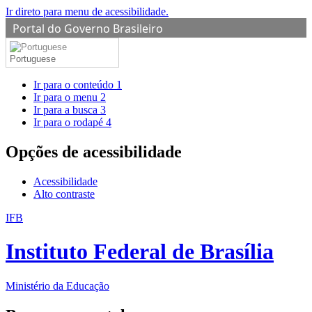
Ir direto para menu de acessibilidade.
Portal do Governo Brasileiro
Portuguese
Ir para o conteúdo
1
Ir para o menu
2
Ir para a busca
3
Ir para o rodapé
4
Opções de acessibilidade
Acessibilidade
Alto contraste
IFB
Instituto Federal de Brasília
Ministério da Educação