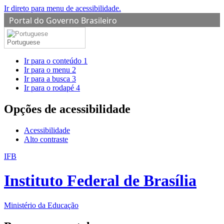
Ir direto para menu de acessibilidade.
Portal do Governo Brasileiro
Portuguese
Ir para o conteúdo
1
Ir para o menu
2
Ir para a busca
3
Ir para o rodapé
4
Opções de acessibilidade
Acessibilidade
Alto contraste
IFB
Instituto Federal de Brasília
Ministério da Educação