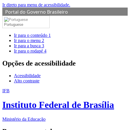
Ir direto para menu de acessibilidade.
Portal do Governo Brasileiro
Portuguese
Ir para o conteúdo
1
Ir para o menu
2
Ir para a busca
3
Ir para o rodapé
4
Opções de acessibilidade
Acessibilidade
Alto contraste
IFB
Instituto Federal de Brasília
Ministério da Educação