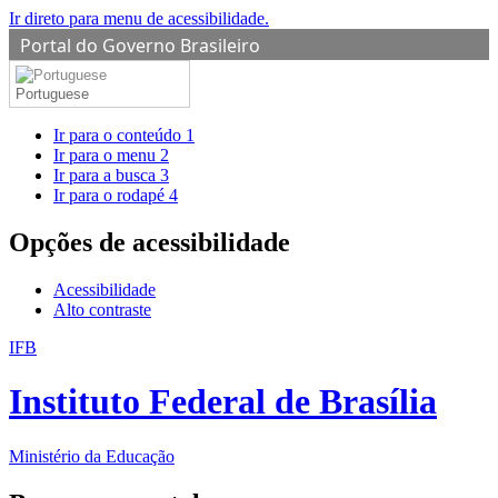
Ir direto para menu de acessibilidade.
Portal do Governo Brasileiro
Portuguese
Ir para o conteúdo
1
Ir para o menu
2
Ir para a busca
3
Ir para o rodapé
4
Opções de acessibilidade
Acessibilidade
Alto contraste
IFB
Instituto Federal de Brasília
Ministério da Educação