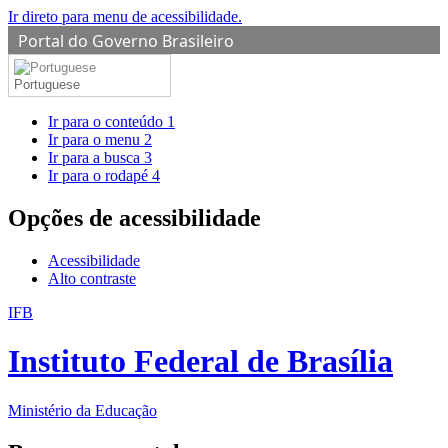
Ir direto para menu de acessibilidade.
Portal do Governo Brasileiro
Portuguese
Ir para o conteúdo
1
Ir para o menu
2
Ir para a busca
3
Ir para o rodapé
4
Opções de acessibilidade
Acessibilidade
Alto contraste
IFB
Instituto Federal de Brasília
Ministério da Educação