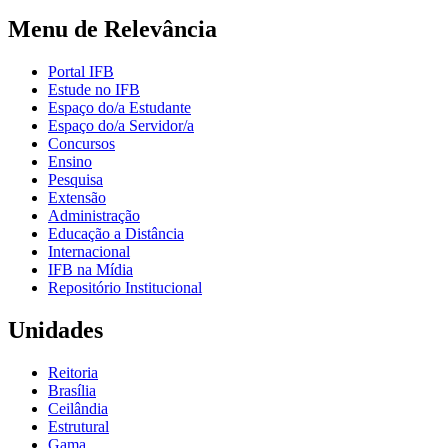
Menu de Relevância
Portal IFB
Estude no IFB
Espaço do/a Estudante
Espaço do/a Servidor/a
Concursos
Ensino
Pesquisa
Extensão
Administração
Educação a Distância
Internacional
IFB na Mídia
Repositório Institucional
Unidades
Reitoria
Brasília
Ceilândia
Estrutural
Gama