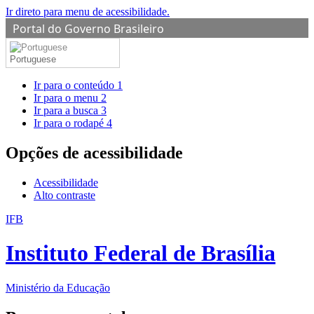
Ir direto para menu de acessibilidade.
Portal do Governo Brasileiro
Portuguese
Ir para o conteúdo
1
Ir para o menu
2
Ir para a busca
3
Ir para o rodapé
4
Opções de acessibilidade
Acessibilidade
Alto contraste
IFB
Instituto Federal de Brasília
Ministério da Educação