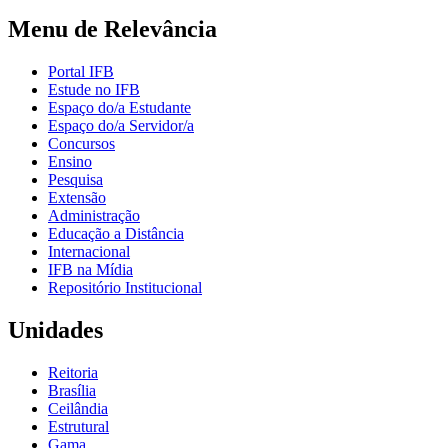
Menu de Relevância
Portal IFB
Estude no IFB
Espaço do/a Estudante
Espaço do/a Servidor/a
Concursos
Ensino
Pesquisa
Extensão
Administração
Educação a Distância
Internacional
IFB na Mídia
Repositório Institucional
Unidades
Reitoria
Brasília
Ceilândia
Estrutural
Gama