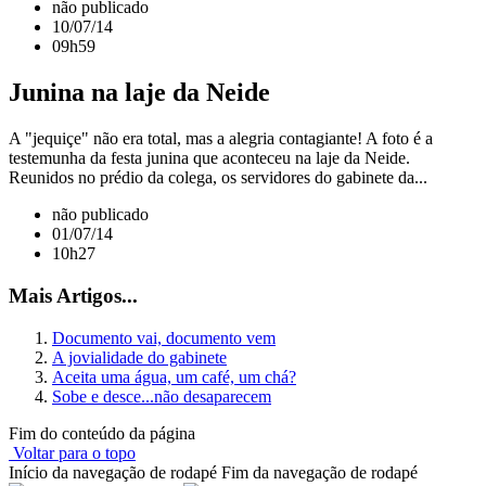
não publicado
10/07/14
09h59
Junina na laje da Neide
A "jequiçe" não era total, mas a alegria contagiante! A foto é a
testemunha da festa junina que aconteceu na laje da Neide.
Reunidos no prédio da colega, os servidores do gabinete da...
não publicado
01/07/14
10h27
Mais Artigos...
Documento vai, documento vem
A jovialidade do gabinete
Aceita uma água, um café, um chá?
Sobe e desce...não desaparecem
Fim do conteúdo da página
Voltar para o topo
Início da navegação de rodapé
Fim da navegação de rodapé