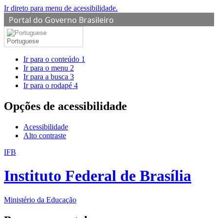
Ir direto para menu de acessibilidade.
Portal do Governo Brasileiro
Portuguese
Ir para o conteúdo
1
Ir para o menu
2
Ir para a busca
3
Ir para o rodapé
4
Opções de acessibilidade
Acessibilidade
Alto contraste
IFB
Instituto Federal de Brasília
Ministério da Educação