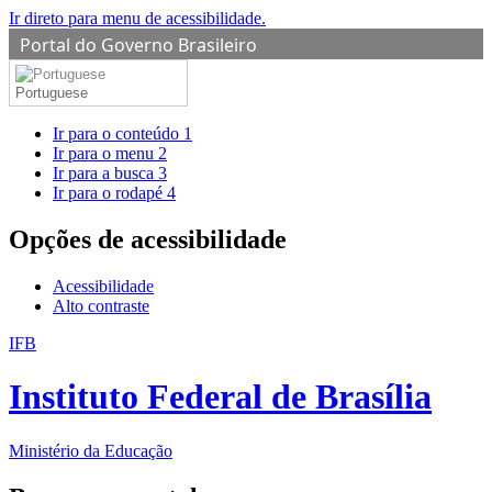
Ir direto para menu de acessibilidade.
Portal do Governo Brasileiro
Portuguese
Ir para o conteúdo
1
Ir para o menu
2
Ir para a busca
3
Ir para o rodapé
4
Opções de acessibilidade
Acessibilidade
Alto contraste
IFB
Instituto Federal de Brasília
Ministério da Educação