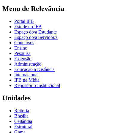
Menu de Relevância
Portal IFB
Estude no IFB
Espaço do/a Estudante
Espaço do/a Servidor/a
Concursos
Ensino
Pesquisa
Extensão
Administração
Educação a Distância
Internacional
IFB na Mídia
Repositório Institucional
Unidades
Reitoria
Brasília
Ceilândia
Estrutural
Gama