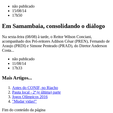
não publicado
15/08/14
17h50
Em Samambaia, consolidando o diálogo
Na sexta-feira (08/08) à tarde, o Reitor Wilson Conciani,
acompanhado dos Pró-reitores Adilson César (PREN), Fernando de
Araujo (PRDI) e Simone Penteado (PRAD), do Diretor Anderson
Costa...
não publicado
11/08/14
17h33
Mais Artigos...
Antes do CONIF, no Riacho
Pauta local - 2ª (e última) parte
Jogos Olímpicos 2016
"Mudar vidas!"
Fim do conteúdo da página