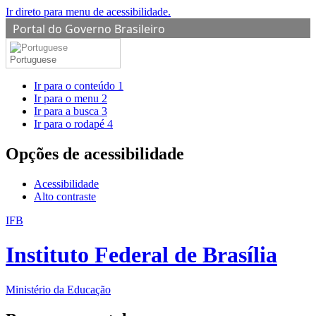
Ir direto para menu de acessibilidade.
Portal do Governo Brasileiro
Portuguese
Ir para o conteúdo
1
Ir para o menu
2
Ir para a busca
3
Ir para o rodapé
4
Opções de acessibilidade
Acessibilidade
Alto contraste
IFB
Instituto Federal de Brasília
Ministério da Educação