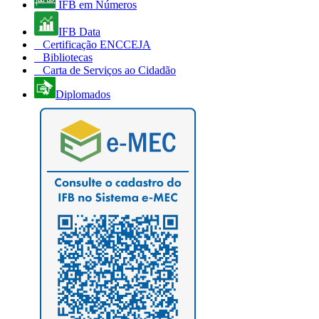
IFB em Números
IFB Data
Certificação ENCCEJA
Bibliotecas
Carta de Serviços ao Cidadão
Diplomados