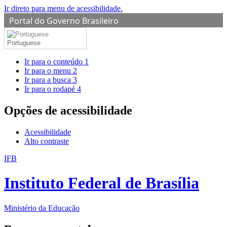
Ir direto para menu de acessibilidade.
Portal do Governo Brasileiro
Portuguese
Ir para o conteúdo
1
Ir para o menu
2
Ir para a busca
3
Ir para o rodapé
4
Opções de acessibilidade
Acessibilidade
Alto contraste
IFB
Instituto Federal de Brasília
Ministério da Educação