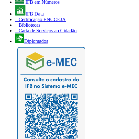
IFB em Números
IFB Data
Certificação ENCCEJA
Bibliotecas
Carta de Serviços ao Cidadão
Diplomados