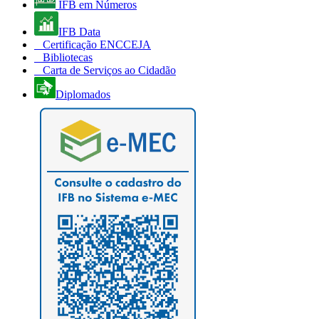
IFB em Números
IFB Data
Certificação ENCCEJA
Bibliotecas
Carta de Serviços ao Cidadão
Diplomados