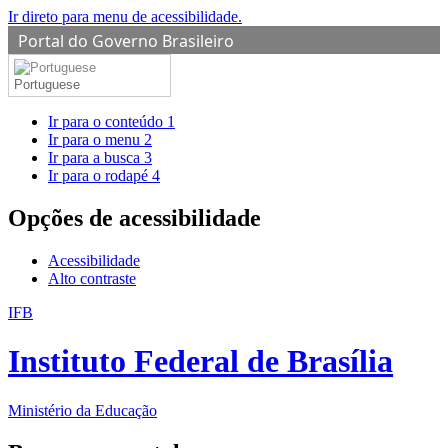
Ir direto para menu de acessibilidade.
Portal do Governo Brasileiro
Portuguese
Ir para o conteúdo
1
Ir para o menu
2
Ir para a busca
3
Ir para o rodapé
4
Opções de acessibilidade
Acessibilidade
Alto contraste
IFB
Instituto Federal de Brasília
Ministério da Educação