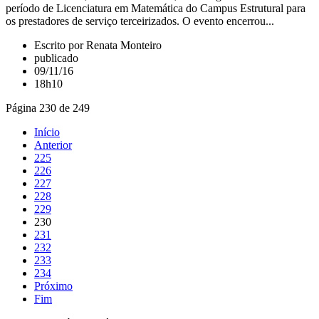
período de Licenciatura em Matemática do Campus Estrutural para
os prestadores de serviço terceirizados. O evento encerrou...
Escrito por Renata Monteiro
publicado
09/11/16
18h10
Página 230 de 249
Início
Anterior
225
226
227
228
229
230
231
232
233
234
Próximo
Fim