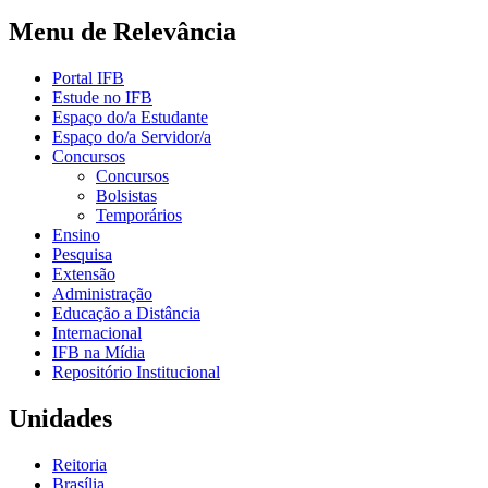
Menu de Relevância
Portal IFB
Estude no IFB
Espaço do/a Estudante
Espaço do/a Servidor/a
Concursos
Concursos
Bolsistas
Temporários
Ensino
Pesquisa
Extensão
Administração
Educação a Distância
Internacional
IFB na Mídia
Repositório Institucional
Unidades
Reitoria
Brasília