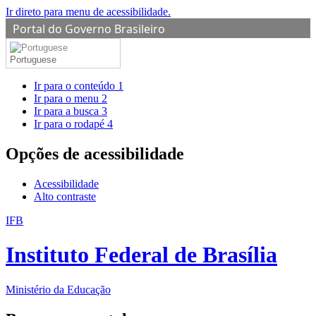
Ir direto para menu de acessibilidade.
Portal do Governo Brasileiro
Portuguese
Ir para o conteúdo
1
Ir para o menu
2
Ir para a busca
3
Ir para o rodapé
4
Opções de acessibilidade
Acessibilidade
Alto contraste
IFB
Instituto Federal de Brasília
Ministério da Educação