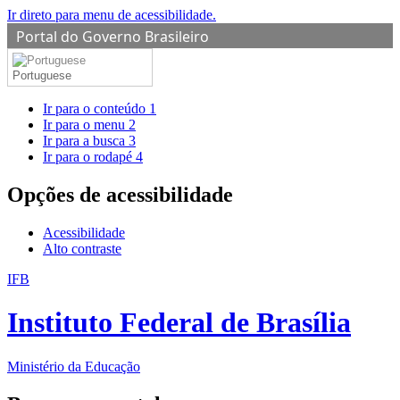
Ir direto para menu de acessibilidade.
Portal do Governo Brasileiro
Portuguese
Ir para o conteúdo
1
Ir para o menu
2
Ir para a busca
3
Ir para o rodapé
4
Opções de acessibilidade
Acessibilidade
Alto contraste
IFB
Instituto Federal de Brasília
Ministério da Educação