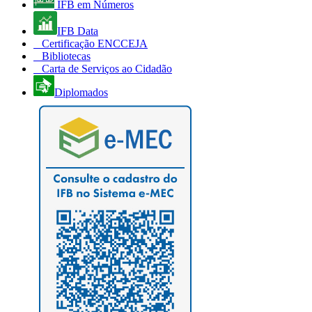
IFB em Números
IFB Data
Certificação ENCCEJA
Bibliotecas
Carta de Serviços ao Cidadão
Diplomados