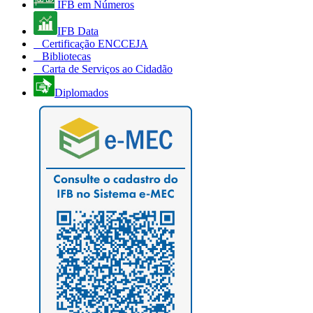
IFB em Números
IFB Data
Certificação ENCCEJA
Bibliotecas
Carta de Serviços ao Cidadão
Diplomados