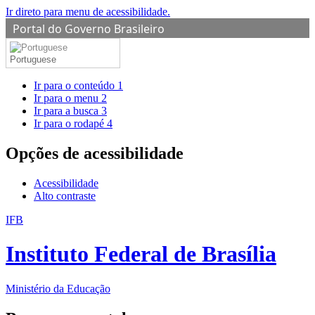
Ir direto para menu de acessibilidade.
Portal do Governo Brasileiro
Portuguese
Ir para o conteúdo
1
Ir para o menu
2
Ir para a busca
3
Ir para o rodapé
4
Opções de acessibilidade
Acessibilidade
Alto contraste
IFB
Instituto Federal de Brasília
Ministério da Educação