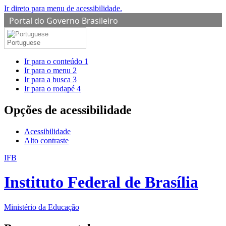
Ir direto para menu de acessibilidade.
Portal do Governo Brasileiro
Portuguese
Ir para o conteúdo
1
Ir para o menu
2
Ir para a busca
3
Ir para o rodapé
4
Opções de acessibilidade
Acessibilidade
Alto contraste
IFB
Instituto Federal de Brasília
Ministério da Educação