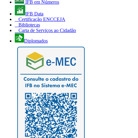
IFB em Números
IFB Data
Certificação ENCCEJA
Bibliotecas
Carta de Serviços ao Cidadão
Diplomados