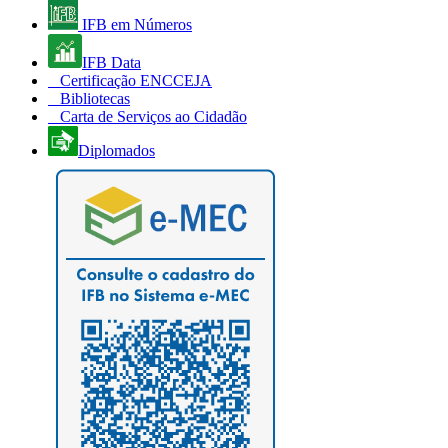
IFB em Números
IFB Data
Certificação ENCCEJA
Bibliotecas
Carta de Serviços ao Cidadão
Diplomados