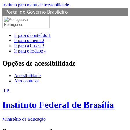
Ir direto para menu de acessibilidade.
Portal do Governo Brasileiro
Portuguese
Ir para o conteúdo
1
Ir para o menu
2
Ir para a busca
3
Ir para o rodapé
4
Opções de acessibilidade
Acessibilidade
Alto contraste
IFB
Instituto Federal de Brasília
Ministério da Educação