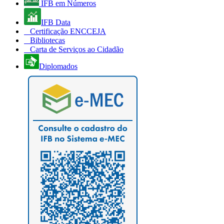
IFB em Números
IFB Data
Certificação ENCCEJA
Bibliotecas
Carta de Serviços ao Cidadão
Diplomados