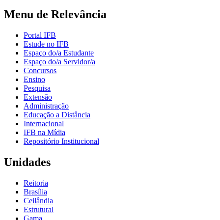
Menu de Relevância
Portal IFB
Estude no IFB
Espaço do/a Estudante
Espaço do/a Servidor/a
Concursos
Ensino
Pesquisa
Extensão
Administração
Educação a Distância
Internacional
IFB na Mídia
Repositório Institucional
Unidades
Reitoria
Brasília
Ceilândia
Estrutural
Gama