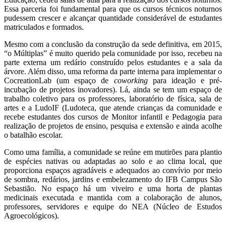
Essa parceria foi fundamental para que os cursos técnicos noturnos
pudessem crescer e alcançar quantidade considerável de estudantes
matriculados e formados.
Mesmo com a conclusão da construção da sede definitiva, em 2015,
“o Múltiplas” é muito querido pela comunidade por isso, recebeu na
parte externa um redário construído pelos estudantes e a sala da
árvore. Além disso, uma reforma da parte interna para implementar o
CocreationLab (um espaço de
coworking
para ideação e pré-
incubação de projetos inovadores). Lá, ainda se tem um espaço de
trabalho coletivo para os professores, laboratório de física, sala de
artes e a LudoIF (Ludoteca, que atende crianças da comunidade e
recebe estudantes dos cursos de Monitor infantil e Pedagogia para
realização de projetos de ensino, pesquisa e extensão e ainda acolhe
o batalhão escolar.
Como uma família, a comunidade se reúne em mutirões para plantio
de espécies nativas ou adaptadas ao solo e ao clima local, que
proporciona espaços agradáveis e adequados ao convívio por meio
de sombra, redários, jardins e embelezamento do IFB Campus São
Sebastião. No espaço há um viveiro e uma horta de plantas
medicinais executada e mantida com a colaboração de alunos,
professores, servidores e equipe do NEA (Núcleo de Estudos
Agroecológicos).