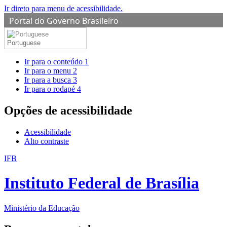
Ir direto para menu de acessibilidade.
Portal do Governo Brasileiro
Portuguese
Ir para o conteúdo
1
Ir para o menu
2
Ir para a busca
3
Ir para o rodapé
4
Opções de acessibilidade
Acessibilidade
Alto contraste
IFB
Instituto Federal de Brasília
Ministério da Educação