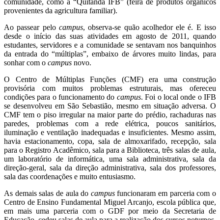
comunidade, como a “Quitanda IFB” (feira de produtos orgânicos
provenientes da agricultura familiar).
Ao passear pelo
campus
, observa-se quão acolhedor ele é. E isso
desde o início das suas atividades em agosto de 2011, quando
estudantes, servidores e a comunidade se sentavam nos banquinhos
da entrada do “múltiplas”, embaixo de árvores muito lindas, para
sonhar com o
campus
novo.
O Centro de Múltiplas Funções (CMF) era uma construção
provisória com muitos problemas estruturais, mas ofereceu
condições para o funcionamento do
campus
. Foi o local onde o IFB
se desenvolveu em São Sebastião, mesmo em situação adversa. O
CMF tem o piso irregular na maior parte do prédio, rachaduras nas
paredes, problemas com a rede elétrica, poucos sanitários,
iluminação e ventilação inadequadas e insuficientes. Mesmo assim,
havia estacionamento, copa, sala de almoxarifado, recepção, sala
para o Registro Acadêmico, sala para a Biblioteca, três salas de aula,
um laboratório de informática, uma sala administrativa, sala da
direção-geral, sala da direção administrativa, sala dos professores,
sala das coordenações e muito entusiasmo.
As demais salas de aula do
campus
funcionaram em parceria com o
Centro de Ensino Fundamental Miguel Arcanjo, escola pública que,
em mais uma parceria com o GDF por meio da Secretaria de
Educação, cedeu salas de aula para a realização dos cursos noturnos.