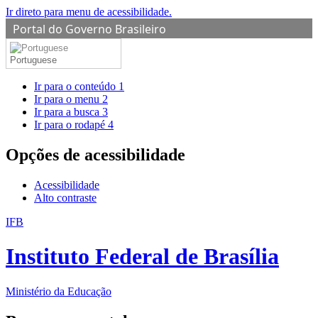
Ir direto para menu de acessibilidade.
Portal do Governo Brasileiro
Portuguese
Ir para o conteúdo
1
Ir para o menu
2
Ir para a busca
3
Ir para o rodapé
4
Opções de acessibilidade
Acessibilidade
Alto contraste
IFB
Instituto Federal de Brasília
Ministério da Educação