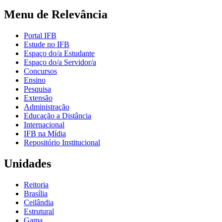
Menu de Relevância
Portal IFB
Estude no IFB
Espaço do/a Estudante
Espaço do/a Servidor/a
Concursos
Ensino
Pesquisa
Extensão
Administração
Educação a Distância
Internacional
IFB na Mídia
Repositório Institucional
Unidades
Reitoria
Brasília
Ceilândia
Estrutural
Gama