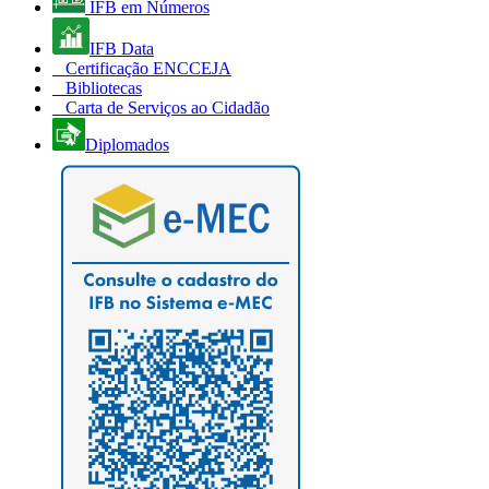
IFB em Números
IFB Data
Certificação ENCCEJA
Bibliotecas
Carta de Serviços ao Cidadão
Diplomados