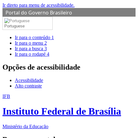
Ir direto para menu de acessibilidade.
Portal do Governo Brasileiro
Portuguese
Ir para o conteúdo
1
Ir para o menu
2
Ir para a busca
3
Ir para o rodapé
4
Opções de acessibilidade
Acessibilidade
Alto contraste
IFB
Instituto Federal de Brasília
Ministério da Educação