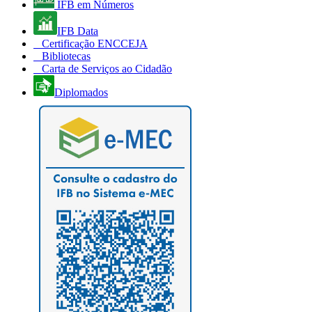
IFB em Números
IFB Data
Certificação ENCCEJA
Bibliotecas
Carta de Serviços ao Cidadão
Diplomados