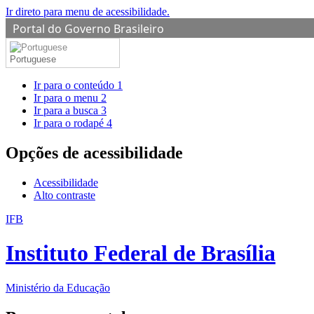
Ir direto para menu de acessibilidade.
Portal do Governo Brasileiro
Portuguese
Ir para o conteúdo
1
Ir para o menu
2
Ir para a busca
3
Ir para o rodapé
4
Opções de acessibilidade
Acessibilidade
Alto contraste
IFB
Instituto Federal de Brasília
Ministério da Educação