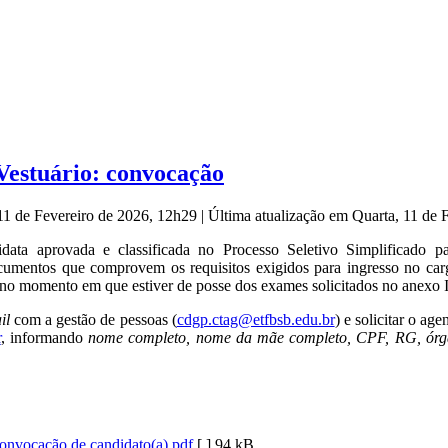
Vestuário: convocação
 11 de Fevereiro de 2026, 12h29
|
Última atualização em Quarta, 11 de 
ta aprovada e classificada no Processo Seletivo Simplificado pa
cumentos que comprovem os requisitos exigidos para ingresso no ca
no momento em que estiver de posse dos exames solicitados no anexo I.
il
com a gestão de pessoas (
cdgp.ctag@etfbsb.edu.br
) e solicitar o a
r
, informando
nome completo, nome da mãe completo, CPF, RG, órgão
onvocação de candidato(a).pdf
[ ]
94 kB