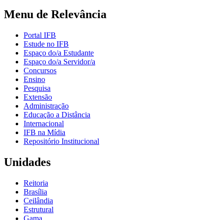
Menu de Relevância
Portal IFB
Estude no IFB
Espaço do/a Estudante
Espaço do/a Servidor/a
Concursos
Ensino
Pesquisa
Extensão
Administração
Educação a Distância
Internacional
IFB na Mídia
Repositório Institucional
Unidades
Reitoria
Brasília
Ceilândia
Estrutural
Gama