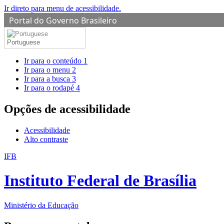
Ir direto para menu de acessibilidade.
Portal do Governo Brasileiro
Portuguese
Ir para o conteúdo
1
Ir para o menu
2
Ir para a busca
3
Ir para o rodapé
4
Opções de acessibilidade
Acessibilidade
Alto contraste
IFB
Instituto Federal de Brasília
Ministério da Educação