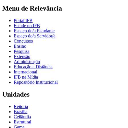
Menu de Relevância
Portal IFB
Estude no IFB
Espaço do/a Estudante
Espaço do/a Servidor/a
Concursos
Ensino
Pesquisa
Extensão
Administração
Educação a Distância
Internacional
IFB na Mídia
Repositório Institucional
Unidades
Reitoria
Brasília
Ceilândia
Estrutural
Gama