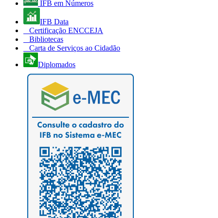
IFB em Números
IFB Data
Certificação ENCCEJA
Bibliotecas
Carta de Serviços ao Cidadão
Diplomados