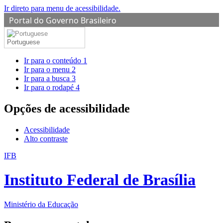
Ir direto para menu de acessibilidade.
Portal do Governo Brasileiro
Portuguese
Ir para o conteúdo
1
Ir para o menu
2
Ir para a busca
3
Ir para o rodapé
4
Opções de acessibilidade
Acessibilidade
Alto contraste
IFB
Instituto Federal de Brasília
Ministério da Educação