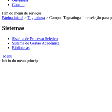
Ouvidoria
Contato
Fim do menu de serviços
Página inicial
>
Taguatinga
>
Campus Taguatinga abre seleção para p
Sistemas
Sistema de Processo Seletivo
Sistema de Gestão Acadêmica
Bibliotecas
Menu
Início do menu principal