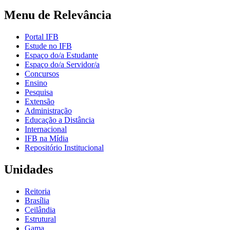
Menu de Relevância
Portal IFB
Estude no IFB
Espaço do/a Estudante
Espaço do/a Servidor/a
Concursos
Ensino
Pesquisa
Extensão
Administração
Educação a Distância
Internacional
IFB na Mídia
Repositório Institucional
Unidades
Reitoria
Brasília
Ceilândia
Estrutural
Gama