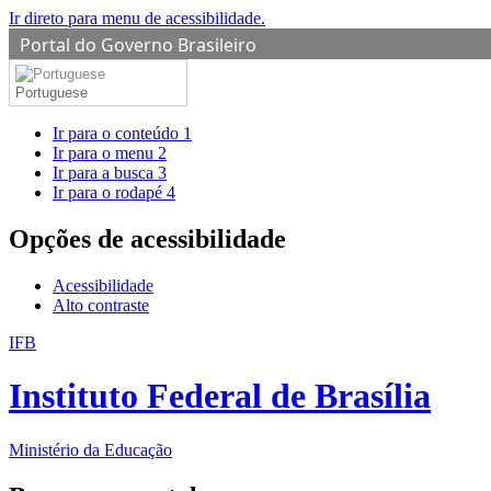
Ir direto para menu de acessibilidade.
Portal do Governo Brasileiro
Portuguese
Ir para o conteúdo
1
Ir para o menu
2
Ir para a busca
3
Ir para o rodapé
4
Opções de acessibilidade
Acessibilidade
Alto contraste
IFB
Instituto Federal de Brasília
Ministério da Educação