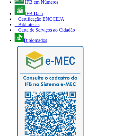
IFB em Números
IFB Data
Certificação ENCCEJA
Bibliotecas
Carta de Serviços ao Cidadão
Diplomados