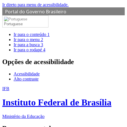
Ir direto para menu de acessibilidade.
Portal do Governo Brasileiro
Portuguese
Ir para o conteúdo
1
Ir para o menu
2
Ir para a busca
3
Ir para o rodapé
4
Opções de acessibilidade
Acessibilidade
Alto contraste
IFB
Instituto Federal de Brasília
Ministério da Educação