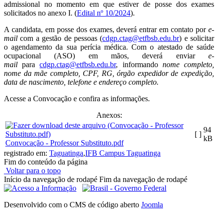
admissional no momento em que estiver de posse dos exames
solicitados no anexo I. (
Edital nº 10/2024
).
A candidata, em posse dos exames, deverá entrar em contato por
e-
mail
com a gestão de pessoas (
cdgp.ctag@etfbsb.edu.br
) e solicitar
o agendamento da sua perícia médica. Com o atestado de saúde
ocupacional (ASO) em mãos, deverá enviar
e-
mail
para
cdgp.ctag@etfbsb.edu.br
, informando
nome completo,
nome da mãe completo, CPF, RG, órgão expedidor de expedição,
data de nascimento, telefone e endereço completo.
Acesse a Convocação e confira as informações.
Anexos:
94
[ ]
kB
Convocação - Professor Substituto.pdf
registrado em:
Taguatinga
,
IFB Campus Taguatinga
Fim do conteúdo da página
Voltar para o topo
Início da navegação de rodapé
Fim da navegação de rodapé
Desenvolvido com o CMS de código aberto
Joomla