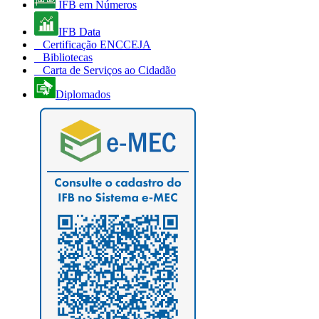
IFB em Números
IFB Data
Certificação ENCCEJA
Bibliotecas
Carta de Serviços ao Cidadão
Diplomados