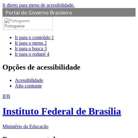
Ir direto para menu de acessibilidade.
Portal do Governo Brasileiro
Portuguese
Ir para o conteúdo
1
Ir para o menu
2
Ir para a busca
3
Ir para o rodapé
4
Opções de acessibilidade
Acessibilidade
Alto contraste
IFB
Instituto Federal de Brasília
Ministério da Educação