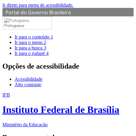
Ir direto para menu de acessibilidade.
Portal do Governo Brasileiro
Portuguese
Ir para o conteúdo
1
Ir para o menu
2
Ir para a busca
3
Ir para o rodapé
4
Opções de acessibilidade
Acessibilidade
Alto contraste
IFB
Instituto Federal de Brasília
Ministério da Educação