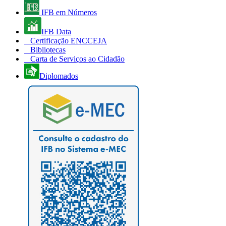
IFB em Números
IFB Data
Certificação ENCCEJA
Bibliotecas
Carta de Serviços ao Cidadão
Diplomados