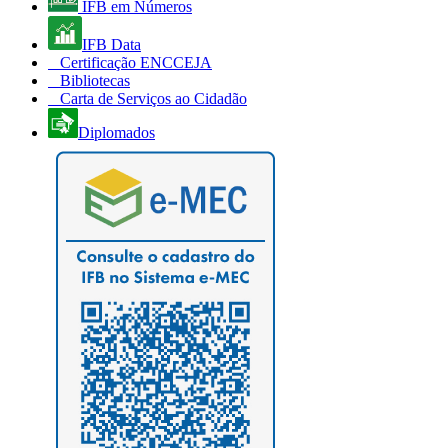
IFB em Números
IFB Data
Certificação ENCCEJA
Bibliotecas
Carta de Serviços ao Cidadão
Diplomados