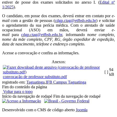
estiver de posse dos exames solicitados no anexo I. (
Edital nº
1/2025
).
O candidato, em posse dos exames, deverá entrar em contato por
e-
mail
com a gestão de pessoas (
cdgp.ctag@etfbsb.edu.br
) e solicitar
o agendamento da sua perícia médica. Com o atestado de saúde
ocupacional (ASO) em mãos, deverá enviar
e-
mail
para
cdgp.ctag@etfbsb.edu.br
, informando
nome completo,
nome da mãe completo, CPF, RG, órgão expedidor de expedição,
data de nascimento, telefone e endereço completo.
Acesse a convocação e confira as informações.
Anexos:
94
[ ]
kB
convocação de professor substituto.pdf
registrado em:
Taguatinga
,
IFB Campus Taguatinga
Fim do conteúdo da página
Voltar para o topo
Início da navegação de rodapé
Fim da navegação de rodapé
Desenvolvido com o CMS de código aberto
Joomla