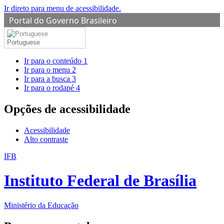
Ir direto para menu de acessibilidade.
Portal do Governo Brasileiro
Portuguese
Ir para o conteúdo
1
Ir para o menu
2
Ir para a busca
3
Ir para o rodapé
4
Opções de acessibilidade
Acessibilidade
Alto contraste
IFB
Instituto Federal de Brasília
Ministério da Educação