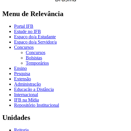
Menu de Relevância
Portal IFB
Estude no IFB
Espaço do/a Estudante
Espaço do/a Servidor/a
Concursos
Concursos
Bolsistas
Temporários
Ensino
Pesquisa
Extensão
Administração
Educação a Distância
Internacional
IFB na Mídia
Repositório Institucional
Unidades
Reitoria