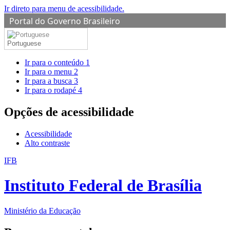
Ir direto para menu de acessibilidade.
Portal do Governo Brasileiro
Portuguese
Ir para o conteúdo
1
Ir para o menu
2
Ir para a busca
3
Ir para o rodapé
4
Opções de acessibilidade
Acessibilidade
Alto contraste
IFB
Instituto Federal de Brasília
Ministério da Educação