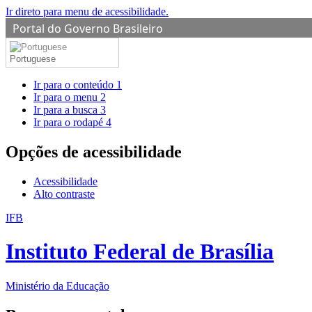
Ir direto para menu de acessibilidade.
Portal do Governo Brasileiro
Portuguese
Ir para o conteúdo
1
Ir para o menu
2
Ir para a busca
3
Ir para o rodapé
4
Opções de acessibilidade
Acessibilidade
Alto contraste
IFB
Instituto Federal de Brasília
Ministério da Educação