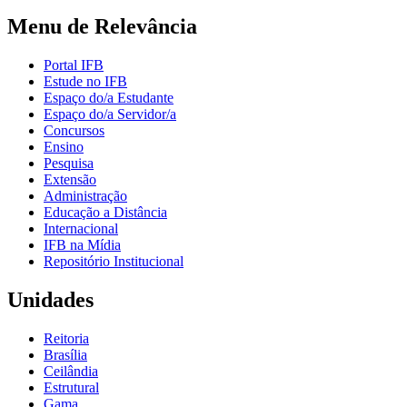
Menu de Relevância
Portal IFB
Estude no IFB
Espaço do/a Estudante
Espaço do/a Servidor/a
Concursos
Ensino
Pesquisa
Extensão
Administração
Educação a Distância
Internacional
IFB na Mídia
Repositório Institucional
Unidades
Reitoria
Brasília
Ceilândia
Estrutural
Gama