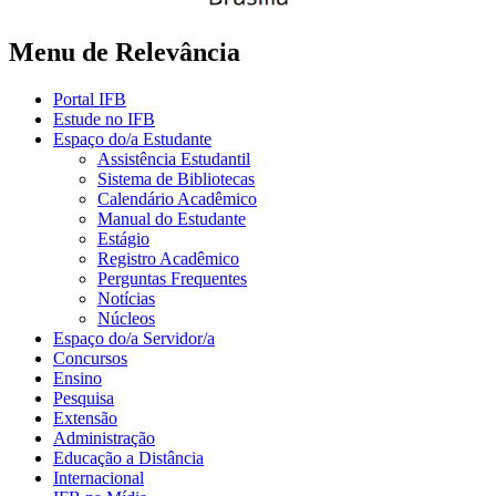
Menu de Relevância
Portal IFB
Estude no IFB
Espaço do/a Estudante
Assistência Estudantil
Sistema de Bibliotecas
Calendário Acadêmico
Manual do Estudante
Estágio
Registro Acadêmico
Perguntas Frequentes
Notícias
Núcleos
Espaço do/a Servidor/a
Concursos
Ensino
Pesquisa
Extensão
Administração
Educação a Distância
Internacional