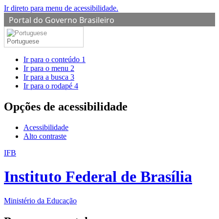
Ir direto para menu de acessibilidade.
Portal do Governo Brasileiro
Portuguese
Ir para o conteúdo
1
Ir para o menu
2
Ir para a busca
3
Ir para o rodapé
4
Opções de acessibilidade
Acessibilidade
Alto contraste
IFB
Instituto Federal de Brasília
Ministério da Educação