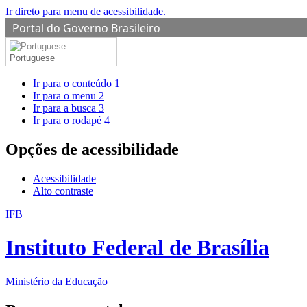
Ir direto para menu de acessibilidade.
Portal do Governo Brasileiro
Portuguese
Ir para o conteúdo
1
Ir para o menu
2
Ir para a busca
3
Ir para o rodapé
4
Opções de acessibilidade
Acessibilidade
Alto contraste
IFB
Instituto Federal de Brasília
Ministério da Educação