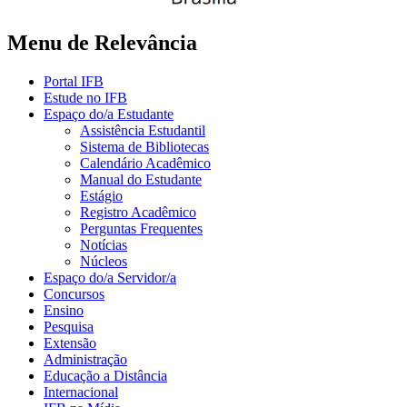
Menu de Relevância
Portal IFB
Estude no IFB
Espaço do/a Estudante
Assistência Estudantil
Sistema de Bibliotecas
Calendário Acadêmico
Manual do Estudante
Estágio
Registro Acadêmico
Perguntas Frequentes
Notícias
Núcleos
Espaço do/a Servidor/a
Concursos
Ensino
Pesquisa
Extensão
Administração
Educação a Distância
Internacional