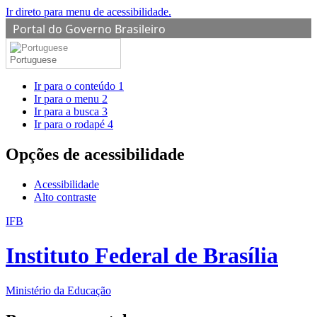
Ir direto para menu de acessibilidade.
Portal do Governo Brasileiro
Portuguese
Ir para o conteúdo
1
Ir para o menu
2
Ir para a busca
3
Ir para o rodapé
4
Opções de acessibilidade
Acessibilidade
Alto contraste
IFB
Instituto Federal de Brasília
Ministério da Educação