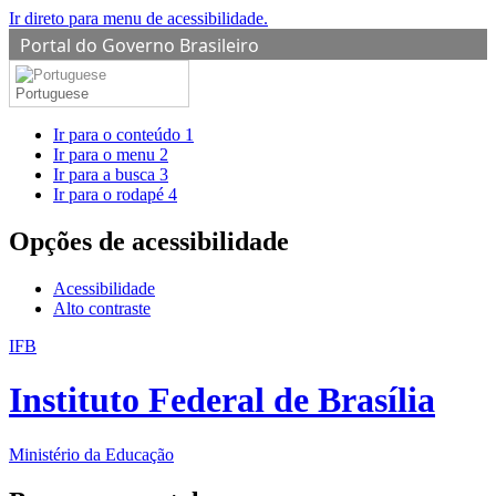
Ir direto para menu de acessibilidade.
Portal do Governo Brasileiro
Portuguese
Ir para o conteúdo
1
Ir para o menu
2
Ir para a busca
3
Ir para o rodapé
4
Opções de acessibilidade
Acessibilidade
Alto contraste
IFB
Instituto Federal de Brasília
Ministério da Educação