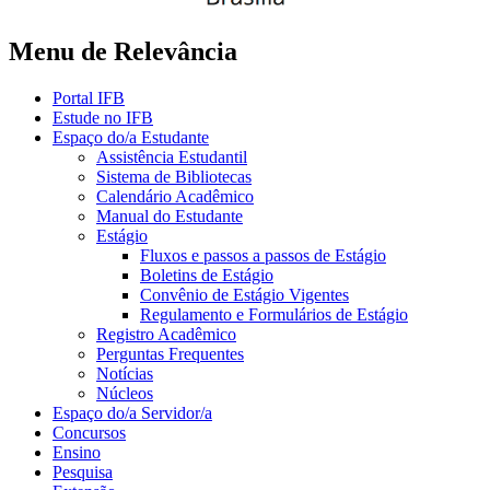
Menu de Relevância
Portal IFB
Estude no IFB
Espaço do/a Estudante
Assistência Estudantil
Sistema de Bibliotecas
Calendário Acadêmico
Manual do Estudante
Estágio
Fluxos e passos a passos de Estágio
Boletins de Estágio
Convênio de Estágio Vigentes
Regulamento e Formulários de Estágio
Registro Acadêmico
Perguntas Frequentes
Notícias
Núcleos
Espaço do/a Servidor/a
Concursos
Ensino
Pesquisa