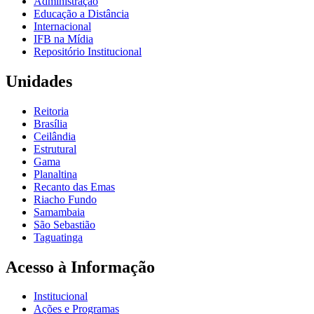
Administração
Educação a Distância
Internacional
IFB na Mídia
Repositório Institucional
Unidades
Reitoria
Brasília
Ceilândia
Estrutural
Gama
Planaltina
Recanto das Emas
Riacho Fundo
Samambaia
São Sebastião
Taguatinga
Acesso à Informação
Institucional
Ações e Programas