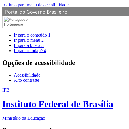
Ir direto para menu de acessibilidade.
Portal do Governo Brasileiro
Portuguese
Ir para o conteúdo
1
Ir para o menu
2
Ir para a busca
3
Ir para o rodapé
4
Opções de acessibilidade
Acessibilidade
Alto contraste
IFB
Instituto Federal de Brasília
Ministério da Educação