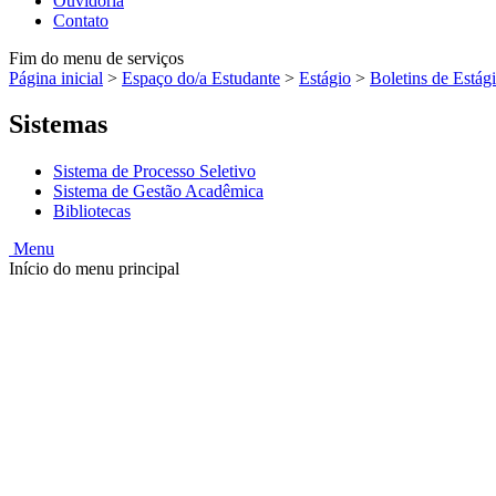
Ouvidoria
Contato
Fim do menu de serviços
Página inicial
>
Espaço do/a Estudante
>
Estágio
>
Boletins de Estág
Sistemas
Sistema de Processo Seletivo
Sistema de Gestão Acadêmica
Bibliotecas
Menu
Início do menu principal