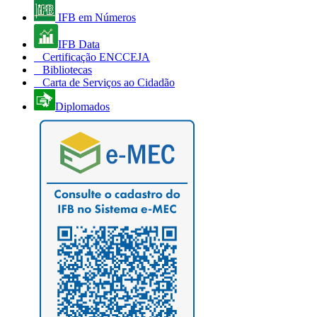
IFB em Números
IFB Data
Certificação ENCCEJA
Bibliotecas
Carta de Serviços ao Cidadão
Diplomados