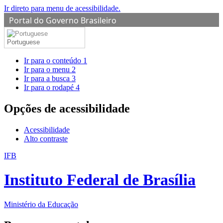
Ir direto para menu de acessibilidade.
Portal do Governo Brasileiro
Portuguese
Ir para o conteúdo
1
Ir para o menu
2
Ir para a busca
3
Ir para o rodapé
4
Opções de acessibilidade
Acessibilidade
Alto contraste
IFB
Instituto Federal de Brasília
Ministério da Educação