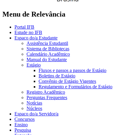
Menu de Relevância
Portal IFB
Estude no IFB
Espaço do/a Estudante
Assistência Estudantil
Sistema de Bibliotecas
Calendário Acadêmico
Manual do Estudante
Estágio
Fluxos e passos a passos de Estágio
Boletins de Estágio
Convênio de Estágio Vigentes
Regulamento e Formulários de Estágio
Registro Acadêmico
Perguntas Frequentes
Notícias
Núcleos
Espaço do/a Servidor/a
Concursos
Ensino
Pesquisa