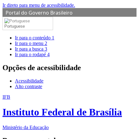
Ir direto para menu de acessibilidade.
Portal do Governo Brasileiro
Portuguese
Ir para o conteúdo
1
Ir para o menu
2
Ir para a busca
3
Ir para o rodapé
4
Opções de acessibilidade
Acessibilidade
Alto contraste
IFB
Instituto Federal de Brasília
Ministério da Educação