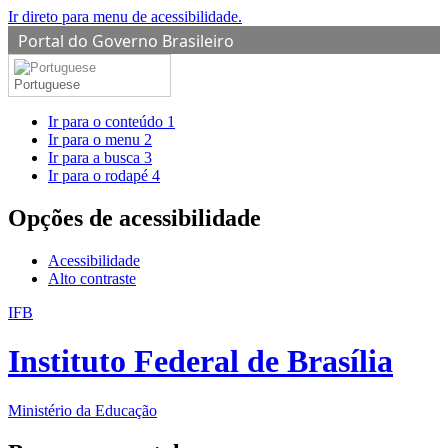
Ir direto para menu de acessibilidade.
Portal do Governo Brasileiro
Portuguese
Ir para o conteúdo
1
Ir para o menu
2
Ir para a busca
3
Ir para o rodapé
4
Opções de acessibilidade
Acessibilidade
Alto contraste
IFB
Instituto Federal de Brasília
Ministério da Educação